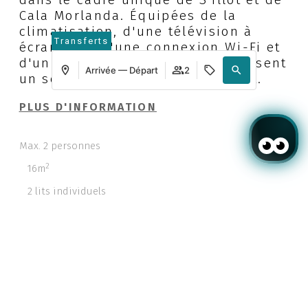
Cala Morlanda. Équipées de la
climatisation, d'une télévision à
Transferts
écran plat, d'une connexion Wi-Fi et
d'un minibar, elles vous garantissent
Arrivée — Départ
2
un séjour confortable et relaxant.
PLUS D'INFORMATION
Max. 2 personnes
2
16m
2 lits individuels
Se connecter / Adhérez
Où
Quand
Promotion
Où
Quand
Promotion
Qui
Qui
Chambre​ 1
Chambre​ 1