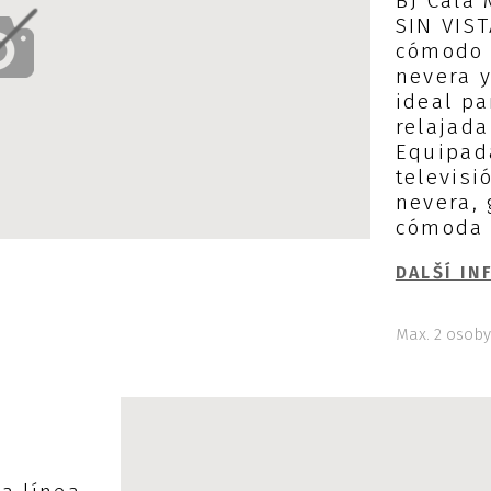
BJ Cala 
SIN VIS
cómodo 
nevera 
ideal pa
relajada
Equipad
televisi
nevera, 
cómoda y
DALŠÍ IN
Max. 2 osob