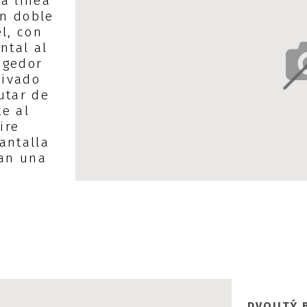
a línea
ón doble
l, con
ntal al
ogedor
rivado
utar de
e al
ire
antalla
zan una
DVOJITÝ 