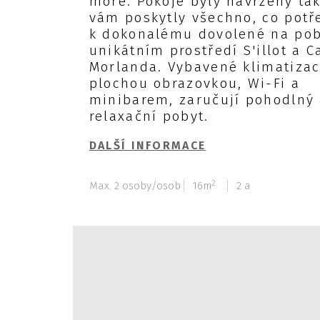
moře. Pokoje byly navrženy tak
vám poskytly všechno, co potř
k dokonalému dovolené na pob
unikátním prostředí S'illot a C
Morlanda. Vybavené klimatizací
plochou obrazovkou, Wi-Fi a
minibarem, zaručují pohodlný
relaxační pobyt.
DALŠÍ INFORMACE
2
Max. 2 osoby/osob
16m
2 a