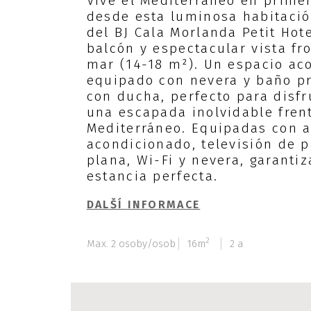
Vive el Mediterráneo en primer
desde esta luminosa habitaci
del BJ Cala Morlanda Petit Hote
balcón y espectacular vista fro
mar (14-18 m²). Un espacio ac
equipado con nevera y baño p
con ducha, perfecto para disfr
una escapada inolvidable frent
Mediterráneo. Equipadas con a
acondicionado, televisión de p
plana, Wi-Fi y nevera, garanti
estancia perfecta.
DALŠÍ INFORMACE
2
Max. 2 osoby/osob
16m
2 a