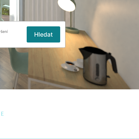
šení
Hledat
JE