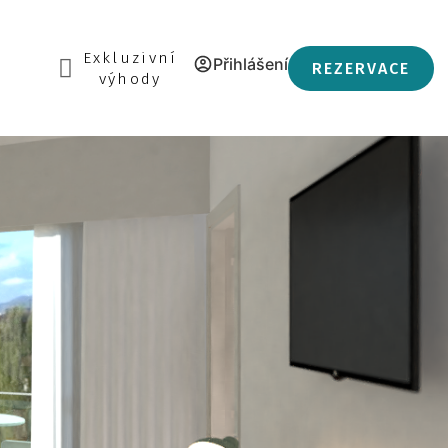
Exkluzivní
Přihlášení
REZERVACE
výhody