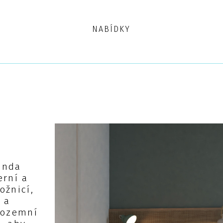
NABÍDKY
anda
erní a
ožnicí,
 a
dozemní