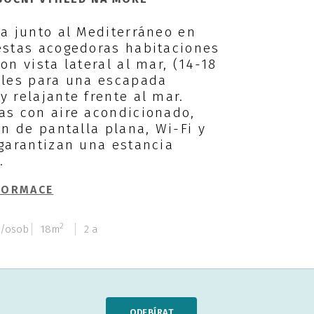
a junto al Mediterráneo en
estas acogedoras habitaciones
on vista lateral al mar, (14-18
ales para una escapada
 relajante frente al mar.
as con aire acondicionado,
ón de pantalla plana, Wi-Fi y
garantizan una estancia
.
FORMACE
2
y/osob
18m
2 a
ODEBÍRAT