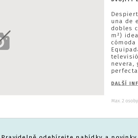
Despiert
una de 
dobles c
m²) ide
cómoda y
Equipad
televisi
nevera, 
perfecta
DALŠÍ IN
Max. 2 osob
Pravidelně odebírejte nabídky a novinky