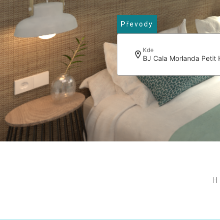
Převody
Kde
BJ Cala Morlanda Petit 
H