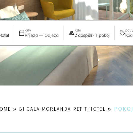
Kdy
Kdo
pový
Hotel
Příjezd — Odjezd
2 dospělí · 1 pokoj
»
»
POKO
OME
BJ CALA MORLANDA PETIT HOTEL