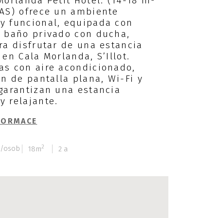
Morlanda Petit Hotel. (14-18 m²
TAS) ofrece un ambiente
y funcional, equipada con
y baño privado con ducha,
ra disfrutar de una estancia
 en Cala Morlanda, S’Illot.
as con aire acondicionado,
ón de pantalla plana, Wi-Fi y
garantizan una estancia
 relajante.
FORMACE
2
y/osob
18m
2 a