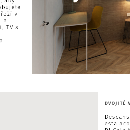
, aby
ebujete
řeží v
ala
, TV s
 a
DVOJITÉ 
Descansa
esta aco