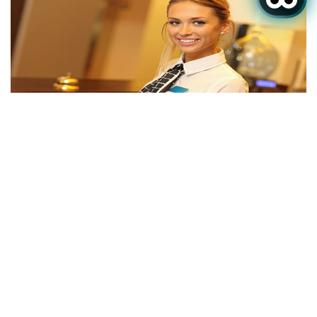
Se connecter / Adhérez
Piscine
Nous proposons des
environnements bien entretenus
et conçus pour le confort de nos
clients qui séjournent en
famille. C’est pourquoi, nous
mettons à votre disposition une
splendide piscine pour les