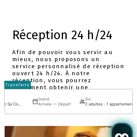
Réception 24 h/24
Afin de pouvoir vous servir au
mieux, nous proposons un
service personnalisé de réception
ouvert 24 h/24. À notre
réception, vous pourrez
Transferts
également obtenir une
information détaillée sur la
Quand
Qui
location de vélos et de voitures
BJ Apartamentos Club Sa Coma
Arrivée — Départ
2 adultes · 1 appartement
disponible sur le secteur.