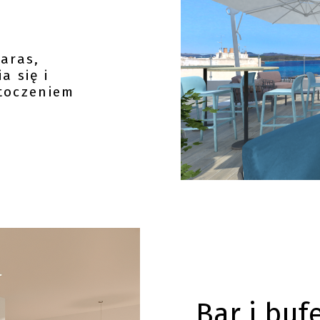
aras,
a się i
otoczeniem
Bar i buf