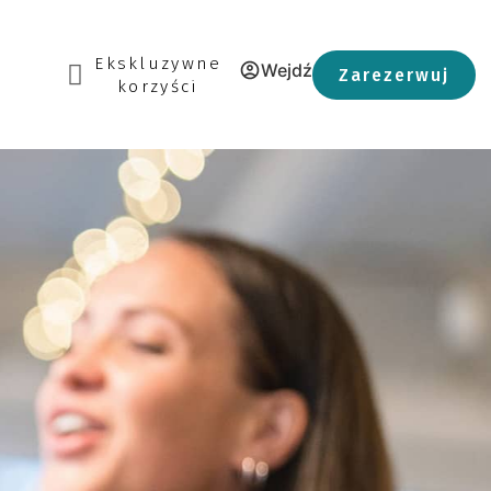
Ekskluzywne
Wejdź
Zarezerwuj
korzyści