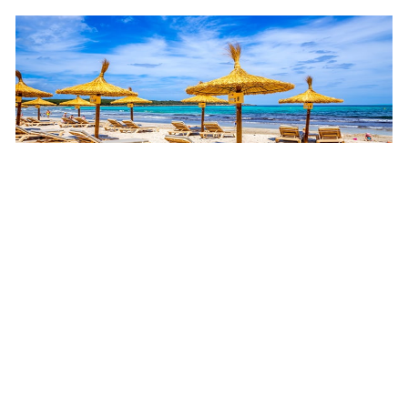
Talaiot
W samym centrum S’Illot i
niedaleko morza znajduje się
“talaiot”, jeden z najważniejszych
stanowisk archeologicznych na
wyspie Majorka, zarówno ze