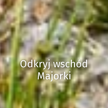
Odkryj wschód
Majorki